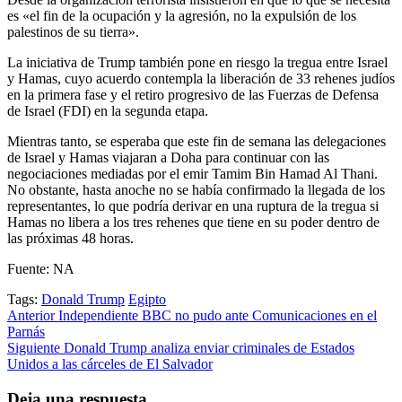
es «el fin de la ocupación y la agresión, no la expulsión de los
palestinos de su tierra».
La iniciativa de Trump también pone en riesgo la tregua entre Israel
y Hamas, cuyo acuerdo contempla la liberación de 33 rehenes judíos
en la primera fase y el retiro progresivo de las Fuerzas de Defensa
de Israel (FDI) en la segunda etapa.
Mientras tanto, se esperaba que este fin de semana las delegaciones
de Israel y Hamas viajaran a Doha para continuar con las
negociaciones mediadas por el emir Tamim Bin Hamad Al Thani.
No obstante, hasta anoche no se había confirmado la llegada de los
representantes, lo que podría derivar en una ruptura de la tregua si
Hamas no libera a los tres rehenes que tiene en su poder dentro de
las próximas 48 horas.
Fuente: NA
Tags:
Donald Trump
Egipto
Post
Anterior
Independiente BBC no pudo ante Comunicaciones en el
Parnás
navigation
Siguiente
Donald Trump analiza enviar criminales de Estados
Unidos a las cárceles de El Salvador
Deja una respuesta