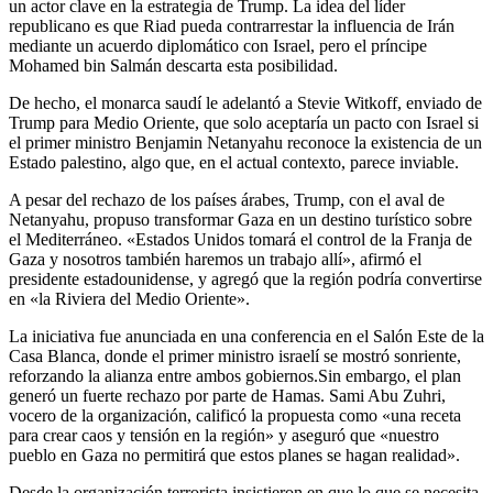
un actor clave en la estrategia de Trump. La idea del líder
republicano es que Riad pueda contrarrestar la influencia de Irán
mediante un acuerdo diplomático con Israel, pero el príncipe
Mohamed bin Salmán descarta esta posibilidad.
De hecho, el monarca saudí le adelantó a Stevie Witkoff, enviado de
Trump para Medio Oriente, que solo aceptaría un pacto con Israel si
el primer ministro Benjamin Netanyahu reconoce la existencia de un
Estado palestino, algo que, en el actual contexto, parece inviable.
A pesar del rechazo de los países árabes, Trump, con el aval de
Netanyahu, propuso transformar Gaza en un destino turístico sobre
el Mediterráneo. «Estados Unidos tomará el control de la Franja de
Gaza y nosotros también haremos un trabajo allí», afirmó el
presidente estadounidense, y agregó que la región podría convertirse
en «la Riviera del Medio Oriente».
La iniciativa fue anunciada en una conferencia en el Salón Este de la
Casa Blanca, donde el primer ministro israelí se mostró sonriente,
reforzando la alianza entre ambos gobiernos.Sin embargo, el plan
generó un fuerte rechazo por parte de Hamas. Sami Abu Zuhri,
vocero de la organización, calificó la propuesta como «una receta
para crear caos y tensión en la región» y aseguró que «nuestro
pueblo en Gaza no permitirá que estos planes se hagan realidad».
Desde la organización terrorista insistieron en que lo que se necesita