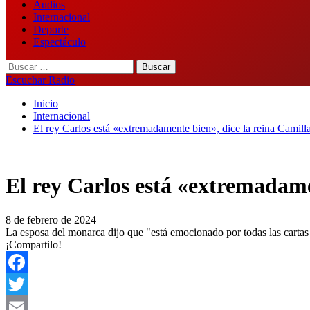
Audios
Internacional
Deporte
Espectáculo
Buscar:
Escuchar Radio
Inicio
Internacional
El rey Carlos está «extremadamente bien», dice la reina Camill
El rey Carlos está «extremadame
8 de febrero de 2024
La esposa del monarca dijo que "está emocionado por todas las cartas 
¡Compartilo!
Facebook
Twitter