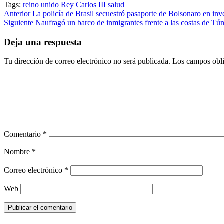
Tags:
reino unido
Rey Carlos III
salud
Post
Anterior
La policía de Brasil secuestró pasaporte de Bolsonaro en inv
Siguiente
Naufragó un barco de inmigrantes frente a las costas de Tú
navigation
Deja una respuesta
Tu dirección de correo electrónico no será publicada.
Los campos obli
Comentario
*
Nombre
*
Correo electrónico
*
Web