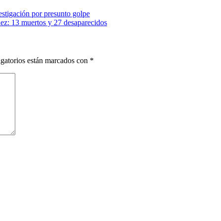
estigación por presunto golpe
nez: 13 muertos y 27 desaparecidos
gatorios están marcados con
*