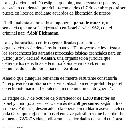
La legislación también estipula que ninguna persona sospechosa,
acusada o condenada por delitos cometidos el 7 de octubre podrá ser
puesta en libertad mediante acuerdos de liberación de presos.
El tribunal está autorizado a imponer la
pena de muerte
, una
sentencia que no se ha ejecutado en Israel desde 1962, con el
criminal nazi
Adolf Eichmann
.
La ley ha suscitado críticas generalizadas por parte de
organizaciones de derechos humanos. “El proyecto de ley niega a
los sospechosos las garantías procesales básicas esenciales para un
juicio justo”, declaró
Adalah
, una organización jurídica que
defiende los derechos de la minoría árabe en Israel, en un
comunicado citado por la agencia
Xinhua
.
Añadió que cualquier sentencia de muerte resultante constituiría
“una privación arbitraria de la vida, absolutamente prohibida por el
derecho internacional y potencialmente un crimen de guerra”.
El ataque del 7 de octubre dejó alrededor de
1.200 muertos
en
Israel y condujo al secuestro de más de
250 personas
, según cifras
israelíes. Además, desencadenó la operación militar masiva israelí en
toda Gaza que dejó en ruinas el enclave palestino y que ha cobrado
al menos
72.737 vidas
, indicaron las autoridades de salud en Gaza.