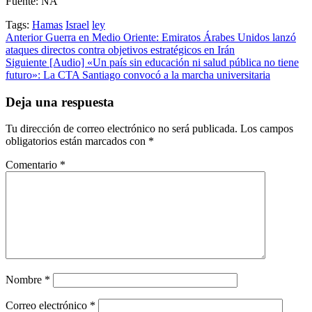
Fuente: NA
Tags:
Hamas
Israel
ley
Post
Anterior
Guerra en Medio Oriente: Emiratos Árabes Unidos lanzó
ataques directos contra objetivos estratégicos en Irán
navigation
Siguiente
[Audio]​ «Un país sin educación ni salud pública no tiene
futuro»: La CTA Santiago convocó a la marcha universitaria
Deja una respuesta
Tu dirección de correo electrónico no será publicada.
Los campos
obligatorios están marcados con
*
Comentario
*
Nombre
*
Correo electrónico
*