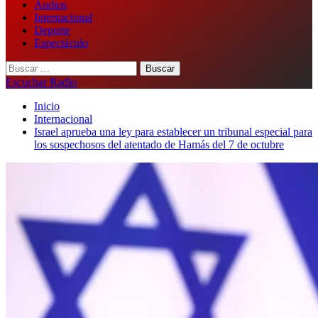
Audios
Internacional
Deporte
Espectáculo
Buscar:
Escuchar Radio
Inicio
Internacional
Israel aprueba una ley para establecer un tribunal especial para
los sospechosos del atentado de Hamás del 7 de octubre