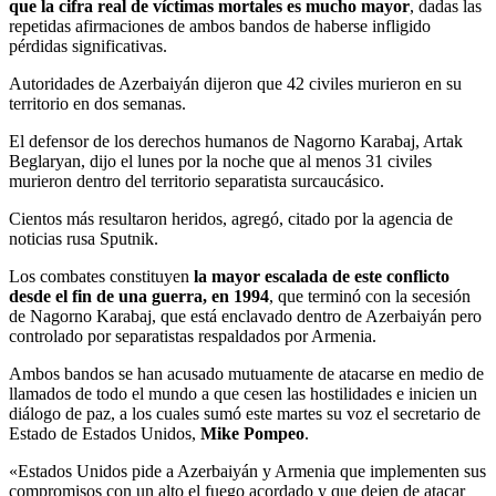
que la cifra real de víctimas mortales es mucho mayor
, dadas las
repetidas afirmaciones de ambos bandos de haberse infligido
pérdidas significativas.
Autoridades de Azerbaiyán dijeron que 42 civiles murieron en su
territorio en dos semanas.
El defensor de los derechos humanos de Nagorno Karabaj, Artak
Beglaryan, dijo el lunes por la noche que al menos 31 civiles
murieron dentro del territorio separatista surcaucásico.
Cientos más resultaron heridos, agregó, citado por la agencia de
noticias rusa Sputnik.
Los combates constituyen
la mayor escalada de este conflicto
desde el fin de una guerra, en 1994
, que terminó con la secesión
de Nagorno Karabaj, que está enclavado dentro de Azerbaiyán pero
controlado por separatistas respaldados por Armenia.
Ambos bandos se han acusado mutuamente de atacarse en medio de
llamados de todo el mundo a que cesen las hostilidades e inicien un
diálogo de paz, a los cuales sumó este martes su voz el secretario de
Estado de Estados Unidos,
Mike Pompeo
.
«Estados Unidos pide a Azerbaiyán y Armenia que implementen sus
compromisos con un alto el fuego acordado y que dejen de atacar