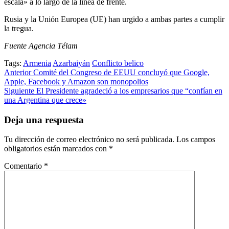
escala» a lo largo de la línea de frente.
Rusia y la Unión Europea (UE) han urgido a ambas partes a cumplir
la tregua.
Fuente Agencia Télam
Tags:
Armenia
Azarbaiyán
Conflicto belico
Post
Anterior
Comité del Congreso de EEUU concluyó que Google,
Apple, Facebook y Amazon son monopolios
navigation
Siguiente
El Presidente agradeció a los empresarios que “confían en
una Argentina que crece»
Deja una respuesta
Tu dirección de correo electrónico no será publicada.
Los campos
obligatorios están marcados con
*
Comentario
*