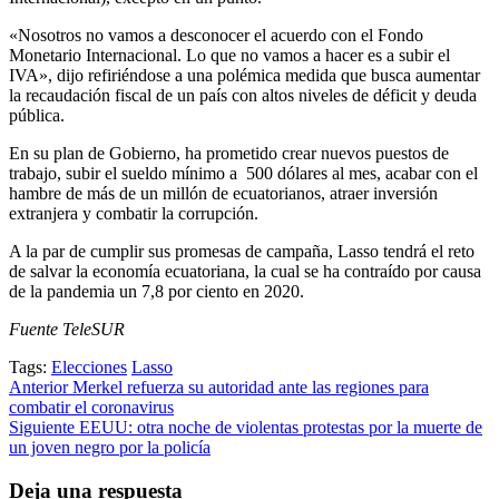
«Nosotros no vamos a desconocer el acuerdo con el Fondo
Monetario Internacional. Lo que no vamos a hacer es a subir el
IVA», dijo refiriéndose a una polémica medida que busca aumentar
la recaudación fiscal de un país con altos niveles de déficit y deuda
pública.
En su plan de Gobierno, ha prometido crear nuevos puestos de
trabajo, subir el sueldo mínimo a 500 dólares al mes, acabar con el
hambre de más de un millón de ecuatorianos, atraer inversión
extranjera y combatir la corrupción.
A la par de cumplir sus promesas de campaña, Lasso tendrá el reto
de salvar la economía ecuatoriana, la cual se ha contraído por causa
de la pandemia un 7,8 por ciento en 2020.
Fuente TeleSUR
Tags:
Elecciones
Lasso
Post
Anterior
Merkel refuerza su autoridad ante las regiones para
combatir el coronavirus
navigation
Siguiente
EEUU: otra noche de violentas protestas por la muerte de
un joven negro por la policía
Deja una respuesta