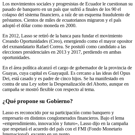
Los movimientos sociales y progresistas de Ecuador le cuestionan su
pasado de banquero en un país que sufrió a finales de los 90 el
colapso del sistema financiero, a raíz de un esquema fraudulento de
préstamos. Cientos de miles de ecuatorianos migraron y el país
adoptó el dólar como moneda en 2000.
En 2012, Lasso se retiró de la banca para fundar el movimiento
Creando Oportunidades (Creo), emergiendo como el mayor opositor
del exmandatario Rafael Correa. Se postuló como candidato a las
elecciones presidenciales en 2013 y 2017, perdiendo en ambas
oportunidades.
En el área política alcanzó el cargo de gobernador de la provincia de
Guayas, cuya capital es Guayaquil. Es cercano a las ideas del Opus
Dei, está casado y es padre de cinco hijos. Se ha manifestado en
contra de una Ley sobre la Despenalización del Aborto, aunque en
campaña se mostró flexible con respecto al tema.
¿Qué propone su Gobierno?
Lasso es reconocido por su participación como banquero y
empresario en distintos conglomerados financieros. Bajo el lema
«emprendimiento, innovación y futuro», Lasso dijo en la campaña
que respetará el acuerdo del país con el FMI (Fondo Monetario
Internacional), excepto en un punto.