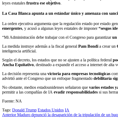
leyes estatales
frustra ese objetivo
.
La Casa Blanca apunta a un estándar único y amenaza con sanc
La orden ejecutiva argumenta que la regulación estado por estado ge
emergentes
, y acusó a algunas leyes estatales de imponer
“sesgos ide
“Mi Administración debe trabajar con el Congreso para garantizar
un
La medida instruye además a la fiscal general
Pam Bondi
a crear un
inteligencia artificial.
Según el decreto, los estados que no se ajusten a la política federal
po
Ancha Equitativo
, destinado a expandir el acceso a internet de alta 
La decisión representa una
victoria para empresas tecnológicas
co
advirtió ante el Congreso que un enfoque fragmentado
debilitaría si
No obstante, medios estadounidenses señalaron que
varios estados y
permitir a las compañías de IA
evadir responsabilidades
si sus herr
Fuente: NA
Tags:
Donald Trump
Estados Unidos
IA
Post
Anterior
Maduro denunció la desaparición de la tripulación de un bu