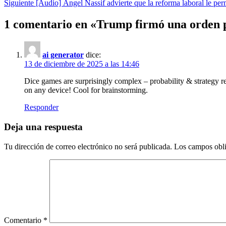
Siguiente
[Audio] Ángel Nassif advierte que la reforma laboral le per
navigation
1 comentario en «
Trump firmó una orden p
ai generator
dice:
13 de diciembre de 2025 a las 14:46
Dice games are surprisingly complex – probability & strategy re
on any device! Cool for brainstorming.
Responder
Deja una respuesta
Tu dirección de correo electrónico no será publicada.
Los campos obli
Comentario
*