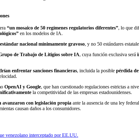
iones
nera
“un mosaico de 50 regímenes regulatorios diferentes”
, lo que d
ológicos”
en los modelos de IA.
 estándar nacional mínimamente gravoso
, y no 50 estándares estatal
Grupo de Trabajo de Litigios sobre IA
, cuya función exclusiva será
drían enfrentar sanciones financieras
, incluida la posible
pérdida de
velocidad.
mo
OpenAI y Google
, que han cuestionado regulaciones estrictas a niv
gnificativamente
la competitividad de las empresas estadounidenses.
a avanzaron con legislación propia
ante la ausencia de una ley federa
amientas causan daños a los consumidores.
que venezolano interceptado por EE.UU.