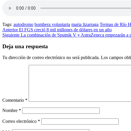
Tags:
autodromo
bombera voluntaria
maria lizarraga
Termas de Río 
Post
Anterior
El FGS creció 8 mil millones de dólares en un año
Siguiente
La combinación de Sputnik V y AstraZeneca empezarán a p
navigation
Deja una respuesta
Tu dirección de correo electrónico no será publicada.
Los campos obli
Comentario
*
Nombre
*
Correo electrónico
*