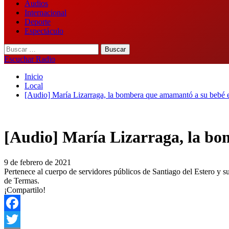
Audios
Internacional
Deporte
Espectáculo
Buscar:
Escuchar Radio
Inicio
Local
[Audio] María Lizarraga, la bombera que amamantó a su bebé 
[Audio] María Lizarraga, la bo
9 de febrero de 2021
Pertenece al cuerpo de servidores públicos de Santiago del Estero y s
de Termas.
¡Compartilo!
Facebook