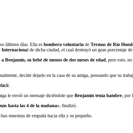
tos últimos días. Ella es
bombera voluntaria
de
Termas de Río Hond
Internaciona
l de dicha ciudad, el cual destruyó un gran porcentaje de
o a Benjamín, su bebé de menos de dos meses de edad
, pero esto, no
finalmente, decide dejarlo en la casa de su amiga, pensando que su traba
fáci
l.
miga le envió un mensaje diciéndole que
Benjamín tenía hambre
, por
 más hasta las 4 de la mañana»
, finalizó.
chas muestras de empatía hacia ella y su pequeño.