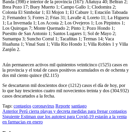
Banda (398) e interior de la provincia (167): Añatuya 40; Beltran 2;
Brea Pozo 17; Buey Muerto 1; Campo Gallo 1; Clodomira 2;
Colonia El Simbolar 1; El Mojon 1; El Cabure 1; Estación Taboada
2; Fernandez 5; Forres 2; Frias 31; Lavalle 4; Loreto 11; La Higuera
1; La Invernada 1; Los Acosta 2; Los Ovejeros 1; Los Pirpintos 1;
Los Quirogas 7; Monte Quemado 2; Pinto 1; Pozo Hondo 1;
Puestito de San Antonio 1; Santos Lugares 1; Sol de Mayo 2;
Sumampa 3; Suncho Corral 1; Tacañitas 1; Termas 14; Vaca
Huañuna 1; Vinal Suni 1; Villa Rio Hondo 1; Villa Robles 1 y Villa
Zanjón 2.
Aún permanecen activos mil quinientos veinticinco (1525) casos en
la provincia y el total de casos positivos acumulados es de ochenta y
dos mil ciento quince (82.115)
Se descartaron mil doscientos doce (1212) casos el día de hoy, por
lo que hay trescientos cuatro mil novecientos treinta y dos (304.932)
casos descartados a la fecha.
Tags:
contagios
coronavirus
Reporte
santiago
Post
Anterior
Perú cierra playas y decreta medidas para frenar contagios
Siguiente
Estiman que los autotest para Covid-19 estarán a la venta
navigation
en farmacias en enero