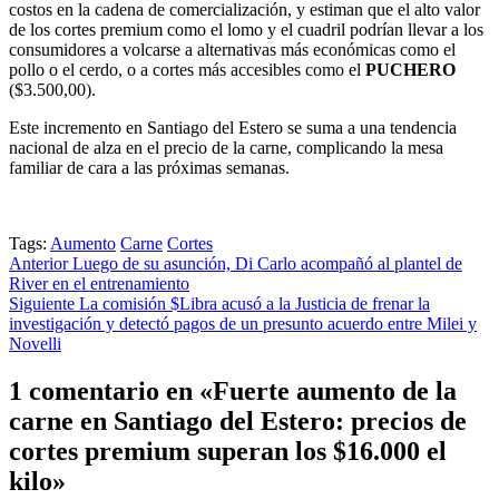
costos en la cadena de comercialización, y estiman que el alto valor
de los cortes premium como el lomo y el cuadril podrían llevar a los
consumidores a volcarse a alternativas más económicas como el
pollo o el cerdo, o a cortes más accesibles como el
PUCHERO
($3.500,00).
​Este incremento en Santiago del Estero se suma a una tendencia
nacional de alza en el precio de la carne, complicando la mesa
familiar de cara a las próximas semanas.
Tags:
Aumento
Carne
Cortes
Post
Anterior
Luego de su asunción, Di Carlo acompañó al plantel de
River en el entrenamiento
navigation
Siguiente
La comisión $Libra acusó a la Justicia de frenar la
investigación y detectó pagos de un presunto acuerdo entre Milei y
Novelli
1 comentario en «
Fuerte aumento de la
carne en Santiago del Estero: precios de
cortes premium superan los $16.000 el
kilo
»