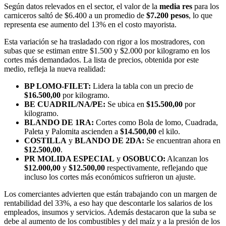
​Según datos relevados en el sector, el valor de la
media res
para los
carniceros saltó de $6.400 a un promedio de
$7.200 pesos
, lo que
representa ese aumento del 13% en el costo mayorista.
​Esta variación se ha trasladado con rigor a los mostradores, con
subas que se estiman entre $1.500 y $2.000 por kilogramo en los
cortes más demandados. La lista de precios, obtenida por este
medio, refleja la nueva realidad:
BP LOMO-FILET:
Lidera la tabla con un precio de
$16.500,00
por kilogramo.
BE CUADRIL/NA/PE:
Se ubica en
$15.500,00
por
kilogramo.
BLANDO DE 1RA:
Cortes como Bola de lomo, Cuadrada,
Paleta y Palomita ascienden a
$14.500,00
el kilo.
COSTILLA
y
BLANDO DE 2DA:
Se encuentran ahora en
$12.500,00
.
PR MOLIDA ESPECIAL
y
OSOBUCO:
Alcanzan los
$12.000,00
y
$12.500,00
respectivamente, reflejando que
incluso los cortes más económicos sufrieron un ajuste.
​Los comerciantes advierten que están trabajando con un margen de
rentabilidad del 33%, a eso hay que descontarle los salarios de los
empleados, insumos y servicios. Además destacaron que la suba se
debe al aumento de los combustibles y del maíz y a la presión de los