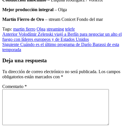
Mejor producción integral
– Olga
Martín Fierro de Oro
– stream Conicet Fondo del mar
Tags:
martin fierro
Olga
streaming
telefe
Post
Anterior
Volodímir Zelenski viajó a Berlín para negociar un alto el
fuego con líderes europeos y de Estados Unidos
navigation
Siguiente
Cuándo es el último programa de Darío Barassi de esta
temporada
Deja una respuesta
Tu dirección de correo electrónico no será publicada.
Los campos
obligatorios están marcados con
*
Comentario
*