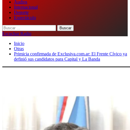
Audios
Internacional
Deporte
Espectáculo
Buscar:
Escuchar Radio
Inicio
Otras
​Primicia confirmada de Exclusiva.com.ar: El Frente Cívico ya
definió sus candidatos para Capital y La Banda