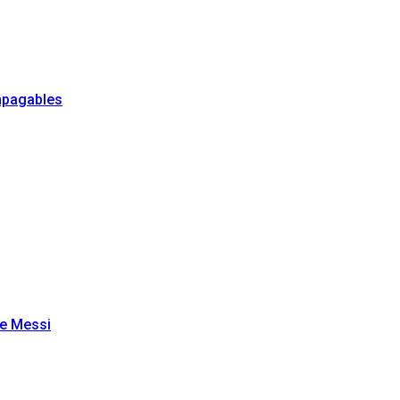
impagables
ge Messi