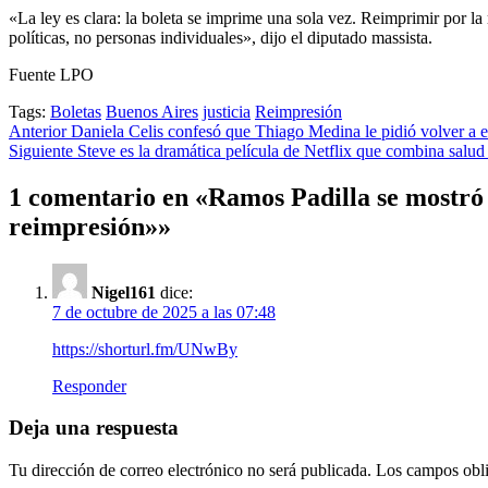
«La ley es clara: la boleta se imprime una sola vez. Reimprimir por l
políticas, no personas individuales», dijo el diputado massista.
Fuente LPO
Tags:
Boletas
Buenos Aires
justicia
Reimpresión
Post
Anterior
Daniela Celis confesó que Thiago Medina le pidió volver a es
Siguiente
Steve es la dramática película de Netflix que combina salud 
navigation
1 comentario en «
Ramos Padilla se mostró 
reimpresión»
»
Nigel161
dice:
7 de octubre de 2025 a las 07:48
https://shorturl.fm/UNwBy
Responder
Deja una respuesta
Tu dirección de correo electrónico no será publicada.
Los campos obli