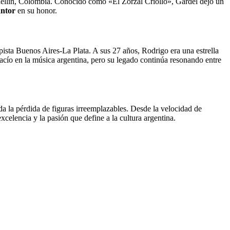
edellín, Colombia. Conocido como «El Zorzal Criollo», Gardel dejó un
antor
en su honor.
ista Buenos Aires-La Plata. A sus 27 años, Rodrigo era una estrella
acío en la música argentina, pero su legado continúa resonando entre
da la pérdida de figuras irreemplazables. Desde la velocidad de
xcelencia y la pasión que define a la cultura argentina.