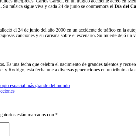
grandes intérpretes, Carlos Gardel, en un trágico accidente aéreo en M
nal. Su música sigue viva y cada 24 de junio se conmemora el
Día del C
ció el 24 de junio del año 2000 en un accidente de tráfico en la autop
agiosas canciones y su carisma sobre el escenario. Su muerte dejó un v
nos. Es una fecha que celebra el nacimiento de grandes talentos y recuer
l y Rodrigo, esta fecha une a diversas generaciones en un tributo a la e
copio espacial más grande del mundo
ecciones
gatorios están marcados con
*