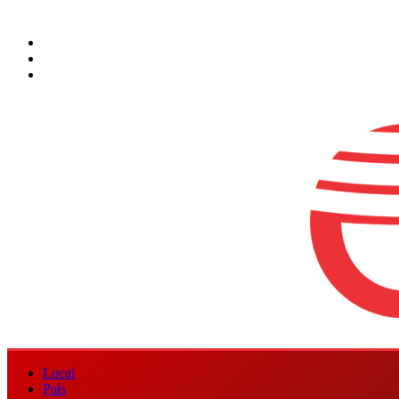
Saltar
6 de agosto de 2026
al
Facebook
contenido
Instagram
Twitter
Menú
Local
principal
País