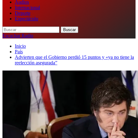
Audios
Internacional
Deporte
Espectáculo
Buscar:
Escuchar Radio
Inicio
País
Advierten que el Gobierno perdió 15 puntos y «ya no tiene la
reelección asegurada”