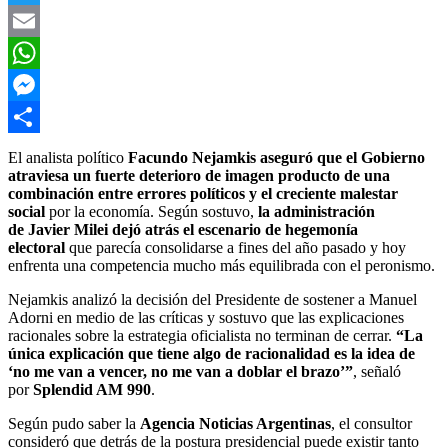
Twitter
Email
WhatsApp
Messenger
Compartir
El analista político
Facundo Nejamkis
aseguró que el Gobierno
atraviesa un fuerte deterioro de imagen producto de una
combinación entre errores políticos y el creciente malestar
social
por la economía. Según sostuvo,
la administración
de
Javier Milei
dejó atrás el escenario de hegemonía
electoral
que parecía consolidarse a fines del año pasado y hoy
enfrenta una competencia mucho más equilibrada con el peronismo.
Nejamkis analizó la decisión del Presidente de sostener a Manuel
Adorni en medio de las críticas y sostuvo que las explicaciones
racionales sobre la estrategia oficialista no terminan de cerrar.
“La
única explicación que tiene algo de racionalidad es la idea de
‘no me van a vencer, no me van a doblar el brazo’”
, señaló
por
Splendid AM 990
.
Según pudo saber la
Agencia Noticias Argentinas
, el consultor
consideró que detrás de la postura presidencial puede existir tanto