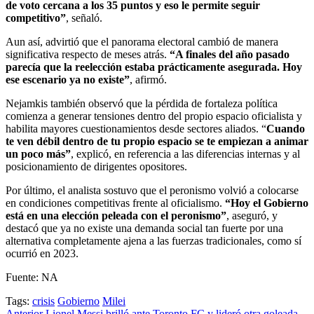
de voto cercana a los 35 puntos y eso le permite seguir
competitivo”
, señaló.
Aun así, advirtió que el panorama electoral cambió de manera
significativa respecto de meses atrás.
“A finales del año pasado
parecía que la reelección estaba prácticamente asegurada. Hoy
ese escenario ya no existe”
, afirmó.
Nejamkis también observó que la pérdida de fortaleza política
comienza a generar tensiones dentro del propio espacio oficialista y
habilita mayores cuestionamientos desde sectores aliados. “
Cuando
te ven débil dentro de tu propio espacio se te empiezan a animar
un poco más”
, explicó, en referencia a las diferencias internas y al
posicionamiento de dirigentes opositores.
Por último, el analista sostuvo que el peronismo volvió a colocarse
en condiciones competitivas frente al oficialismo.
“Hoy el Gobierno
está en una elección peleada con el peronismo”
, aseguró, y
destacó que ya no existe una demanda social tan fuerte por una
alternativa completamente ajena a las fuerzas tradicionales, como sí
ocurrió en 2023.
Fuente: NA
Tags:
crisis
Gobierno
Milei
Anterior
Lionel Messi brilló ante Toronto FC y lideró otra goleada