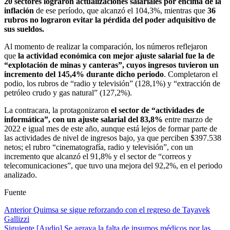
20 sectores lograron actualizaciones salariales por encima de la
inflación
de ese período, que alcanzó el 104,3%, mientras que
36
rubros no lograron evitar la pérdida del poder adquisitivo de
sus sueldos.
Al momento de realizar la comparación, los números reflejaron
que
la actividad económica con mejor ajuste salarial fue la de
“explotación de minas y canteras”, cuyos ingresos tuvieron un
incremento del 145,4% durante dicho periodo
. Completaron el
podio, los rubros de “radio y televisión” (128,1%) y “extracción de
petróleo crudo y gas natural” (127,2%).
La contracara, la protagonizaron
el sector de “actividades de
informática”, con un ajuste salarial del 83,8%
entre marzo de
2022 e igual mes de este año, aunque está lejos de formar parte de
las actividades de nivel de ingresos bajo, ya que perciben $397.538
netos; el rubro “cinematografía, radio y televisión”, con un
incremento que alcanzó el 91,8% y el sector de “correos y
telecomunicaciones”, que tuvo una mejora del 92,2%, en el periodo
analizado.
Fuente
Post
Anterior
Quimsa se sigue reforzando con el regreso de Tayavek
Gallizzi
navigation
Siguiente
[Audio] Se agrava la falta de insumos médicos por las