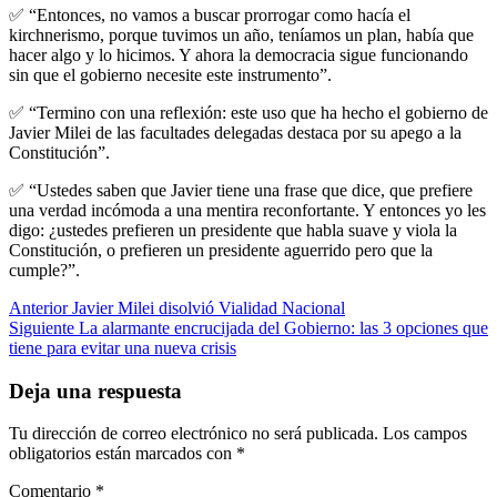
✅ “Entonces, no vamos a buscar prorrogar como hacía el
kirchnerismo, porque tuvimos un año, teníamos un plan, había que
hacer algo y lo hicimos. Y ahora la democracia sigue funcionando
sin que el gobierno necesite este instrumento”.
✅ “Termino con una reflexión: este uso que ha hecho el gobierno de
Javier Milei de las facultades delegadas destaca por su apego a la
Constitución”.
✅ “Ustedes saben que Javier tiene una frase que dice, que prefiere
una verdad incómoda a una mentira reconfortante. Y entonces yo les
digo: ¿ustedes prefieren un presidente que habla suave y viola la
Constitución, o prefieren un presidente aguerrido pero que la
cumple?”.
Post
Anterior
Javier Milei disolvió Vialidad Nacional
Siguiente
La alarmante encrucijada del Gobierno: las 3 opciones que
navigation
tiene para evitar una nueva crisis
Deja una respuesta
Tu dirección de correo electrónico no será publicada.
Los campos
obligatorios están marcados con
*
Comentario
*