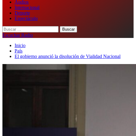
Audios
Internacional
Deporte
Espectáculo
Buscar:
Escuchar Radio
Inicio
País
El gobierno anunció la disolución de Vialidad Nacional