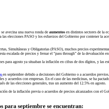
e se avecina una nueva ronda de
aumentos
en distintos sectores de la 
ior a las elecciones PASO y los esfuerzos del Gobierno por contener la a
biertas, Simultáneas y Obligatorias (PASO), muchos precios experimenta
 esta escalada de precios y frenar el “pass through” de la devaluación e
s para agosto ya situaban la inflación en cifras de dos dígitos, y las 
os
en septiembre debido a decisiones del Gobierno o a acuerdos previos.
es y acuerdos con empresas. En el caso de las medicinas, se ha pactado
spués de las elecciones generales, tras un aumento del 12.5% en agosto.
unción de la inflación previa o acuerdos de precios alcanzados con el Go
os para septiembre se encuentran: