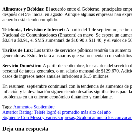
Alimentos y Bebidas:
El acuerdo entre el Gobierno, principales emp
después del 5% inicial en agosto. Aunque algunas empresas han expre
acuerdo está siendo cumplido.
Telefonía, Televisión e Internet:
A partir del 1 de septiembre, se im
Nacional de Comunicaciones (Enacom) en mayo. Se espera un aumento 
$0.84 a $0.91, el SMS aumentará de $10.90 a $11.40, y el valor de 5
Tarifas de Luz:
Las tarifas de servicios públicos tendrán un aumento 
generadoras. Esto afectará a usuarios que ya no cuentan con subsidios
Servicio Doméstico:
A partir de septiembre, los salarios del servicio
personal de tareas generales, o un salario mensual de $129,670. Adic
casos de ingresos netos anuales inferiores a $1.5 millones.
En resumen, septiembre continuará con la tendencia de aumentos de pre
inflación y la devaluación siguen siendo desafíos significativos para l
problemas en un entorno económico dinámico y cambiante.
Tags:
Aumentos
Septiembre
Post
Anterior
Rating: Telefe logró el promedio más alto del año
Siguiente
Con Messi y varias sorpresas, Scaloni anunció los convocad
navigation
Deja una respuesta