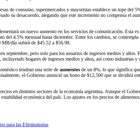
resas de consumo, supermercados y mayoristas establece un tope del 5
sado su desacuerdo, alegando que este incremento no compensa el aume
plementará un nuevo aumento en los servicios de comunicación. Esta es 
del 4.5% mensual hasta diciembre. Entre los cambios, se contempla q
0 MB/día subirá de $45.52 a $56.98.
en septiembre, pero solo para los usuarios de ingresos medios y altos. 
, incluyendo hogares de ingresos medios y altos, así como industrias y
 doméstico tendran una serie de
aumentos
de un 8%, lo que significa q
ionalmente, el Gobierno anunció un bono de $12,500 que se dividirá ent
cios en distintos sectores de la economía argentina. Aunque el Gobiern
a estabilidad económica del país. Los ajustes en los precios de alimentos
os para las Eliminatorias