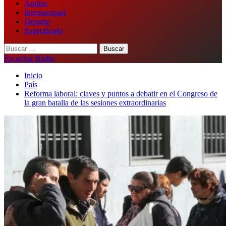
Audios
Internacional
Deporte
Espectáculo
Buscar:
Escuchar Radio
Inicio
País
Reforma laboral: claves y puntos a debatir en el Congreso de
la gran batalla de las sesiones extraordinarias