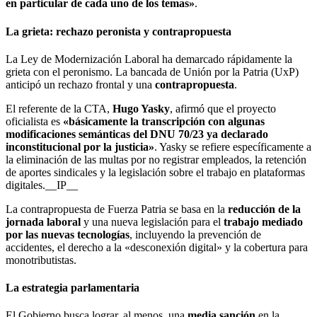
en particular de cada uno de los temas»
.
La grieta: rechazo peronista y contrapropuesta
La Ley de Modernización Laboral ha demarcado rápidamente la
grieta con el peronismo. La bancada de Unión por la Patria (UxP)
anticipó un rechazo frontal y una
contrapropuesta
.
El referente de la CTA,
Hugo Yasky
, afirmó que el proyecto
oficialista es
«básicamente la transcripción con algunas
modificaciones semánticas del DNU 70/23 ya declarado
inconstitucional por la justicia»
. Yasky se refiere específicamente a
la eliminación de las multas por no registrar empleados, la retención
de aportes sindicales y la legislación sobre el trabajo en plataformas
digitales.__IP__
La contrapropuesta de Fuerza Patria se basa en la
reducción de la
jornada laboral
y una nueva legislación para el
trabajo mediado
por las nuevas tecnologías
, incluyendo la prevención de
accidentes, el derecho a la «desconexión digital» y la cobertura para
monotributistas.
La estrategia parlamentaria
El Gobierno busca lograr, al menos, una
media sanción
en la