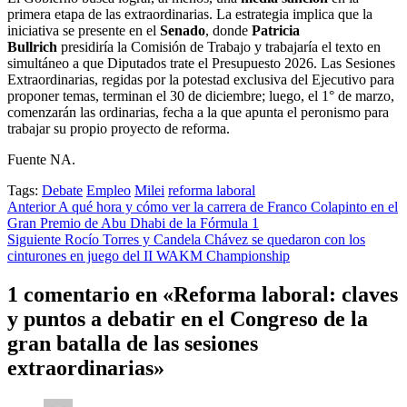
primera etapa de las extraordinarias. La estrategia implica que la
iniciativa se presente en el
Senado
, donde
Patricia
Bullrich
presidiría la Comisión de Trabajo y trabajaría el texto en
simultáneo a que Diputados trate el Presupuesto 2026. Las Sesiones
Extraordinarias, regidas por la potestad exclusiva del Ejecutivo para
proponer temas, terminan el 30 de diciembre; luego, el 1° de marzo,
comenzarán las ordinarias, fecha a la que apunta el peronismo para
trabajar su propio proyecto de reforma.
Fuente NA.
Tags:
Debate
Empleo
Milei
reforma laboral
Post
Anterior
A qué hora y cómo ver la carrera de Franco Colapinto en el
Gran Premio de Abu Dhabi de la Fórmula 1
navigation
Siguiente
Rocío Torres y Candela Chávez se quedaron con los
cinturones en juego del II WAKM Championship
1 comentario en «
Reforma laboral: claves
y puntos a debatir en el Congreso de la
gran batalla de las sesiones
extraordinarias
»