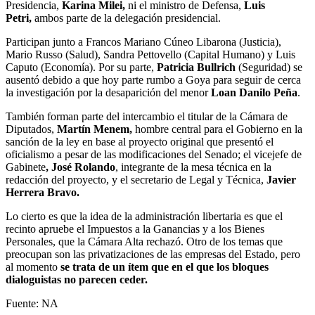
Presidencia,
Karina Milei,
ni el ministro de Defensa,
Luis
Petri,
ambos parte de la delegación presidencial.
Participan junto a Francos Mariano Cúneo Libarona (Justicia),
Mario Russo (Salud), Sandra Pettovello (Capital Humano) y Luis
Caputo (Economía). Por su parte,
Patricia Bullrich
(Seguridad) se
ausentó debido a que hoy parte rumbo a Goya para seguir de cerca
la investigación por la desaparición del menor
Loan Danilo Peña
.
También forman parte del intercambio el titular de la Cámara de
Diputados,
Martín Menem,
hombre central para el Gobierno en la
sanción de la ley en base al proyecto original que presentó el
oficialismo a pesar de las modificaciones del Senado; el vicejefe de
Gabinete
, José Rolando
, integrante de la mesa técnica en la
redacción del proyecto,
y el secretario de Legal y Técnica,
Javier
Herrera Bravo.
Lo cierto es que la idea de la administración libertaria es que el
recinto apruebe el Impuestos a la Ganancias y a los Bienes
Personales, que la Cámara Alta rechazó. Otro de los temas que
preocupan son las privatizaciones de las empresas del Estado, pero
al momento
se trata de un ítem que en el que los bloques
dialoguistas no parecen ceder.
Fuente: NA