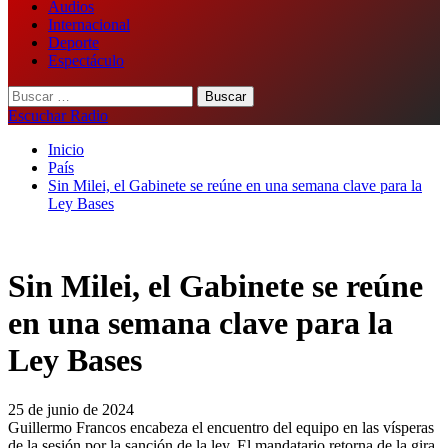
Audios
Internacional
Deporte
Espectáculo
Buscar:
Escuchar Radio
Inicio
País
Sin Milei, el Gabinete se reúne en una semana clave para la
Ley Bases
Sin Milei, el Gabinete se reúne
en una semana clave para la
Ley Bases
25 de junio de 2024
Guillermo Francos encabeza el encuentro del equipo en las vísperas
de la sesión por la sanción de la ley. El mandatario retorna de la gira