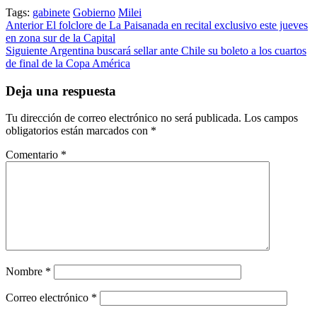
Tags:
gabinete
Gobierno
Milei
Post
Anterior
El folclore de La Paisanada en recital exclusivo este jueves
en zona sur de la Capital
navigation
Siguiente
Argentina buscará sellar ante Chile su boleto a los cuartos
de final de la Copa América
Deja una respuesta
Tu dirección de correo electrónico no será publicada.
Los campos
obligatorios están marcados con
*
Comentario
*
Nombre
*
Correo electrónico
*