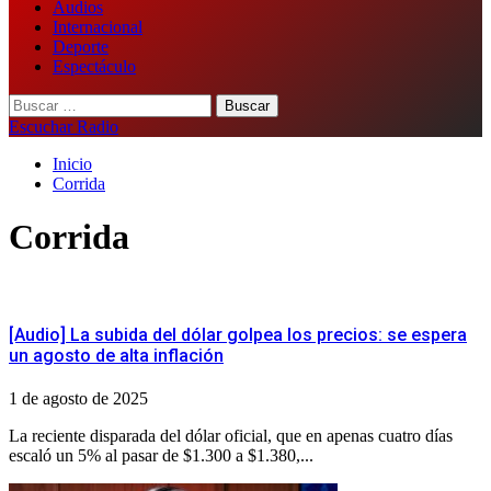
Audios
Internacional
Deporte
Espectáculo
Buscar:
Escuchar Radio
Inicio
Corrida
Corrida
[Audio] La subida del dólar golpea los precios: se espera
un agosto de alta inflación
1 de agosto de 2025
​La reciente disparada del dólar oficial, que en apenas cuatro días
escaló un 5% al pasar de $1.300 a $1.380,...