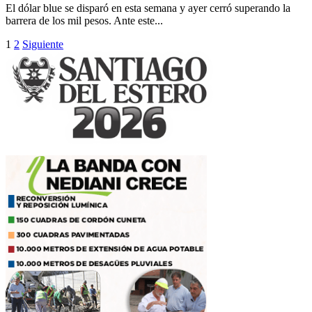
El dólar blue se disparó en esta semana y ayer cerró superando la
barrera de los mil pesos. Ante este...
Paginación
1
2
Siguiente
de
entradas