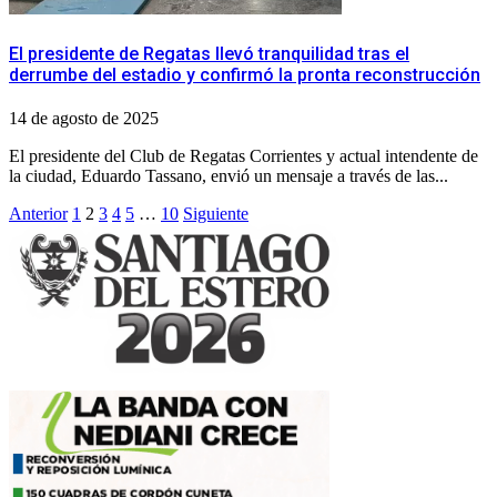
El presidente de Regatas llevó tranquilidad tras el
derrumbe del estadio y confirmó la pronta reconstrucción
14 de agosto de 2025
El presidente del Club de Regatas Corrientes y actual intendente de
la ciudad, Eduardo Tassano, envió un mensaje a través de las...
Paginación
Anterior
1
2
3
4
5
…
10
Siguiente
de
entradas