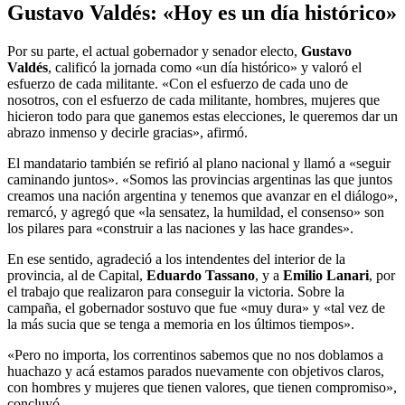
Gustavo Valdés: «Hoy es un día histórico»
Por su parte, el actual gobernador y senador electo,
Gustavo
Valdés
, calificó la jornada como «un día histórico» y valoró el
esfuerzo de cada militante. «Con el esfuerzo de cada uno de
nosotros, con el esfuerzo de cada militante, hombres, mujeres que
hicieron todo para que ganemos estas elecciones, le queremos dar un
abrazo inmenso y decirle gracias», afirmó.
El mandatario también se refirió al plano nacional y llamó a «seguir
caminando juntos». «Somos las provincias argentinas las que juntos
creamos una nación argentina y tenemos que avanzar en el diálogo»,
remarcó, y agregó que «la sensatez, la humildad, el consenso» son
los pilares para «construir a las naciones y las hace grandes».
En ese sentido, agradeció a los intendentes del interior de la
provincia, al de Capital,
Eduardo Tassano
, y a
Emilio Lanari
, por
el trabajo que realizaron para conseguir la victoria. Sobre la
campaña, el gobernador sostuvo que fue «muy dura» y «tal vez de
la más sucia que se tenga a memoria en los últimos tiempos».
«Pero no importa, los correntinos sabemos que no nos doblamos a
huachazo y acá estamos parados nuevamente con objetivos claros,
con hombres y mujeres que tienen valores, que tienen compromiso»,
concluyó.