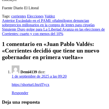
Fuente Diario El Litoral
Tags:
corrientes
Elecciones
Valdez
Post
Anterior
Escándalo en el PAMI: oftalmólogos denuncian
sobreprecios millonarios en la compra de lentes para cirugías
navigation
Siguiente
Duro golpe para La Libertad Avanza en las elecciones de
Corrientes: cuarto y con menos del 10%
1 comentario en «
Juan Pablo Valdés:
«Corrientes decidió que tiene un nuevo
gobernador en primera vuelta»
»
Demi4139
dice:
1 de septiembre de 2025 a las 09:20
https://shorturl.fm/dTycx
Responder
Deja una respuesta