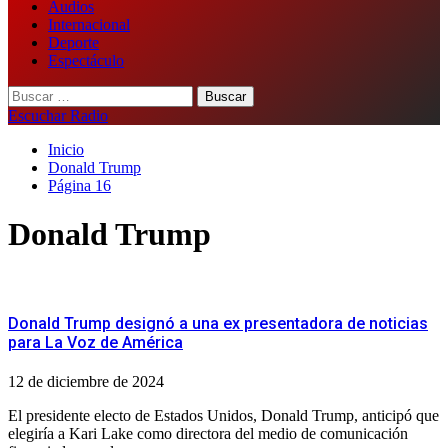
Audios
Internacional
Deporte
Espectáculo
Buscar:
Escuchar Radio
Inicio
Donald Trump
Página 16
Donald Trump
Donald Trump designó a una ex presentadora de noticias
para La Voz de América
12 de diciembre de 2024
El presidente electo de Estados Unidos, Donald Trump, anticipó que
elegiría a Kari Lake como directora del medio de comunicación