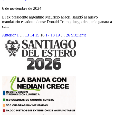
6 de noviembre de 2024
El ex presidente argentino Mauricio Macri, saludó al nuevo
mandatario estadounidense Donald Trump, luego de que le ganara a
su...
Paginación
Anterior
1
…
13
14
15
16
17
18
19
…
26
Siguiente
de
entradas