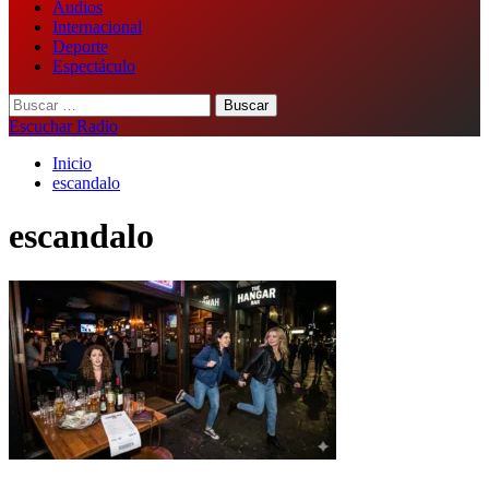
Audios
Internacional
Deporte
Espectáculo
Buscar:
Escuchar Radio
Inicio
escandalo
escandalo