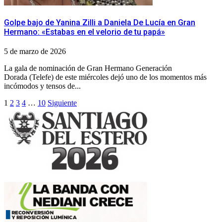
Golpe bajo de Yanina Zilli a Daniela De Lucía en Gran
Hermano: «Estabas en el velorio de tu papá»
5 de marzo de 2026
La gala de nominación de Gran Hermano Generación
Dorada (Telefe) de este miércoles dejó uno de los momentos más
incómodos y tensos de...
Paginación
1
2
3
4
…
10
Siguiente
de
entradas