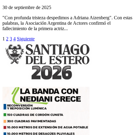
30 de septiembre de 2025
"Con profunda tristeza despedimos a Adriana Aizenberg". Con estas
palabras, la Asociación Argentina de Actores confirmó el
fallecimiento de la primera actriz...
Paginación
1
2
3
4
Siguiente
de
entradas