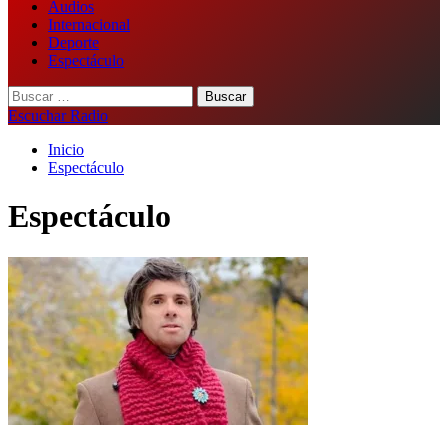
Audios
Internacional
Deporte
Espectáculo
Buscar:
Escuchar Radio
Inicio
Espectáculo
Espectáculo