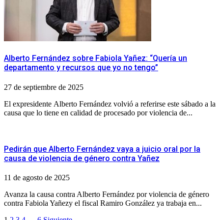
Alberto Fernández sobre Fabiola Yañez: “Quería un
departamento y recursos que yo no tengo”
27 de septiembre de 2025
El expresidente Alberto Fernández volvió a referirse este sábado a la
causa que lo tiene en calidad de procesado por violencia de...
Pedirán que Alberto Fernández vaya a juicio oral por la
causa de violencia de género contra Yañez
11 de agosto de 2025
Avanza la causa contra Alberto Fernández por violencia de género
contra Fabiola Yañezy el fiscal Ramiro González ya trabaja en...
1
2
3
4
…
6
Siguiente