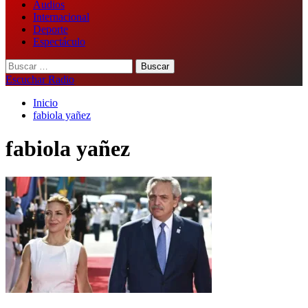
Audios
Internacional
Deporte
Espectáculo
Buscar:
Escuchar Radio
Inicio
fabiola yañez
fabiola yañez