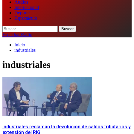
Audios
Internacional
Deporte
Espectáculo
Buscar:
Escuchar Radio
Inicio
industriales
industriales
Industriales reclaman la devolución de saldos tributarios y
extensión del RIGI