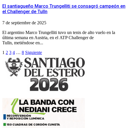
El santiagueño Marco Trungelliti se consagró campeón en
el Challenger de Tulln
7 de septiembre de 2025
El argentino Marco Trungelliti tuvo un tenis de alto vuelo en la
última semana en Austria, en el ATP Challenger de
Tulln, metiéndose en...
Paginación
1
2
3
4
…
8
Siguiente
de
entradas