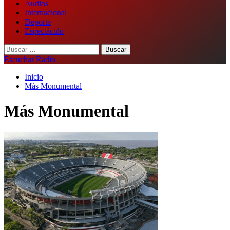
Audios
Internacional
Deporte
Espectáculo
Buscar:
Escuchar Radio
Inicio
Más Monumental
Más Monumental