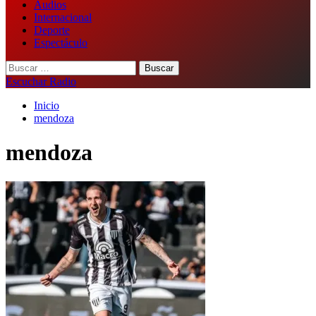
Audios
Internacional
Deporte
Espectáculo
Buscar:
Escuchar Radio
Inicio
mendoza
mendoza