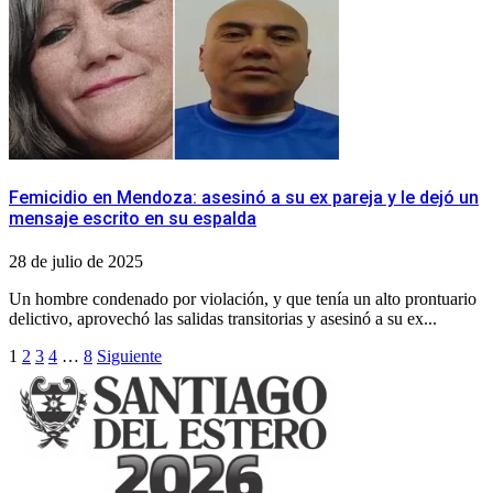
Femicidio en Mendoza: asesinó a su ex pareja y le dejó un
mensaje escrito en su espalda
28 de julio de 2025
Un hombre condenado por violación, y que tenía un alto prontuario
delictivo, aprovechó las salidas transitorias y asesinó a su ex...
Paginación
1
2
3
4
…
8
Siguiente
de
entradas