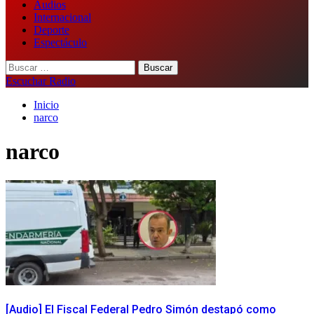
Audios
Internacional
Deporte
Espectáculo
Buscar:
Escuchar Radio
Inicio
narco
narco
[Audio] El Fiscal Federal Pedro Simón destapó como