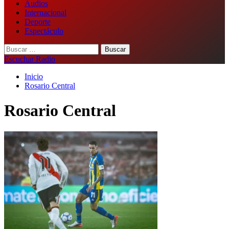
Audios
Internacional
Deporte
Espectáculo
Buscar:
Escuchar Radio
Inicio
Rosario Central
Rosario Central