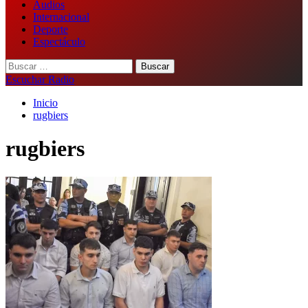
Audios
Internacional
Deporte
Espectáculo
Buscar:
Escuchar Radio
Inicio
rugbiers
rugbiers