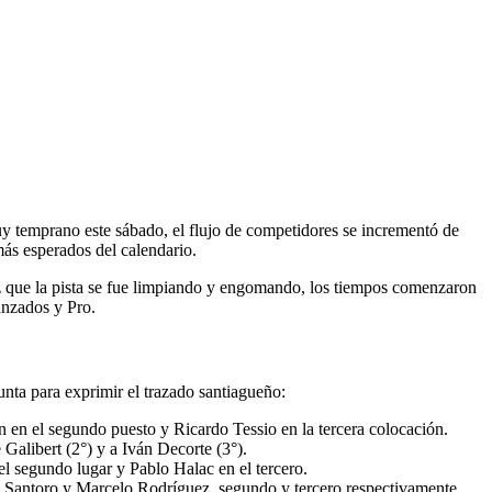
y temprano este sábado, el flujo de competidores se incrementó de
ás esperados del calendario.
vez que la pista se fue limpiando y engomando, los tiempos comenzaron
vanzados y Pro.
nta para exprimir el trazado santiagueño:
 en el segundo puesto y Ricardo Tessio en la tercera colocación.
alibert (2°) y a Iván Decorte (3°).
l segundo lugar y Pablo Halac en el tercero.
o Santoro y Marcelo Rodríguez, segundo y tercero respectivamente.