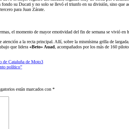
 fondo su Ducati y no solo se llevó el triunfo en su división, sino que
tercero para Juan Zárate.
rmas, el momento de mayor emotividad del fin de semana se vivió en h
nción a la recta principal. Allí, sobre la mismísima grilla de largada, s
abajo que lidera
«Beto» Auad
, acompañados por los más de 160 pilotos
io de Cataluña de Moto3
to político”
gatorios están marcados con
*