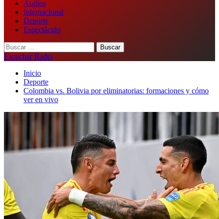
Audios
Internacional
Deporte
Espectáculo
Buscar:
Escuchar Radio
Inicio
Deporte
Colombia vs. Bolivia por eliminatorias: formaciones y cómo
ver en vivo