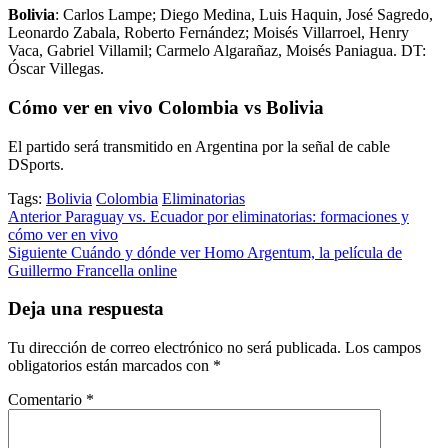
Bolivia
: Carlos Lampe; Diego Medina, Luis Haquin, José Sagredo,
Leonardo Zabala, Roberto Fernández; Moisés Villarroel, Henry
Vaca, Gabriel Villamil; Carmelo Algarañaz, Moisés Paniagua. DT:
Óscar Villegas.
Cómo ver en vivo Colombia vs Bolivia
El partido será transmitido en Argentina por la señal de cable
DSports.
Tags:
Bolivia
Colombia
Eliminatorias
Post
Anterior
Paraguay vs. Ecuador por eliminatorias: formaciones y
cómo ver en vivo
navigation
Siguiente
Cuándo y dónde ver Homo Argentum, la película de
Guillermo Francella online
Deja una respuesta
Tu dirección de correo electrónico no será publicada.
Los campos
obligatorios están marcados con
*
Comentario
*