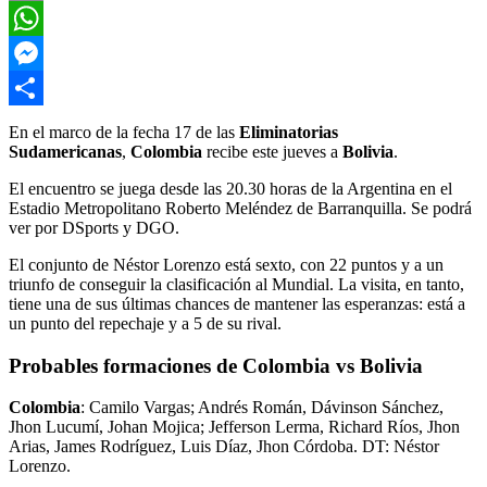
Email
WhatsApp
Messenger
Compartir
En el marco de la fecha 17 de las
Eliminatorias
Sudamericanas
,
Colombia
recibe este jueves a
Bolivia
.
El encuentro se juega desde las 20.30 horas de la Argentina en el
Estadio Metropolitano Roberto Meléndez de Barranquilla. Se podrá
ver por DSports y DGO.
El conjunto de Néstor Lorenzo está sexto, con 22 puntos y a un
triunfo de conseguir la clasificación al Mundial. La visita, en tanto,
tiene una de sus últimas chances de mantener las esperanzas: está a
un punto del repechaje y a 5 de su rival.
Probables formaciones de Colombia vs Bolivia
Colombia
: Camilo Vargas; Andrés Román, Dávinson Sánchez,
Jhon Lucumí, Johan Mojica; Jefferson Lerma, Richard Ríos, Jhon
Arias, James Rodríguez, Luis Díaz, Jhon Córdoba. DT: Néstor
Lorenzo.