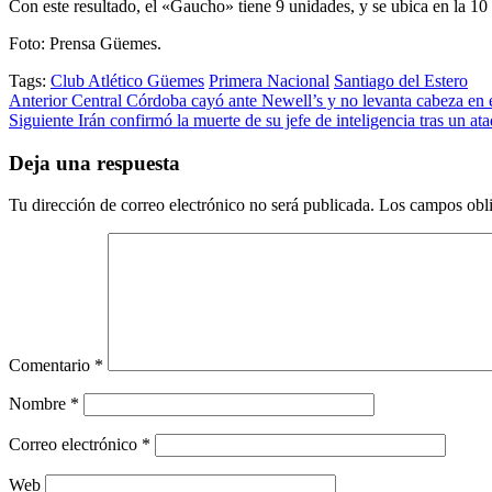
Con este resultado, el «Gaucho» tiene 9 unidades, y se ubica en la 10 
Foto: Prensa Güemes.
Tags:
Club Atlético Güemes
Primera Nacional
Santiago del Estero
Post
Anterior
Central Córdoba cayó ante Newell’s y no levanta cabeza en 
Siguiente
Irán confirmó la muerte de su jefe de inteligencia tras un ata
navigation
Deja una respuesta
Tu dirección de correo electrónico no será publicada.
Los campos obli
Comentario
*
Nombre
*
Correo electrónico
*
Web