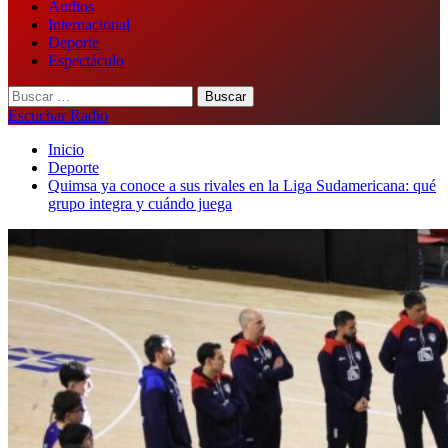
Audios
Internacional
Deporte
Espectáculo
Buscar:
Escuchar Radio
Inicio
Deporte
Quimsa ya conoce a sus rivales en la Liga Sudamericana: qué
grupo integra y cuándo juega