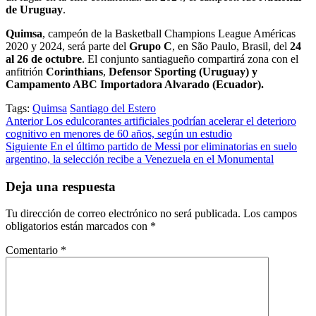
de Uruguay
.
Quimsa
, campeón de la Basketball Champions League Américas
2020 y 2024, será parte del
Grupo C
, en São Paulo, Brasil, del
24
al 26 de octubre
. El conjunto santiagueño compartirá zona con el
anfitrión
Corinthians
,
Defensor Sporting (Uruguay) y
Campamento ABC Importadora Alvarado (Ecuador).
Tags:
Quimsa
Santiago del Estero
Post
Anterior
Los edulcorantes artificiales podrían acelerar el deterioro
cognitivo en menores de 60 años, según un estudio
navigation
Siguiente
En el último partido de Messi por eliminatorias en suelo
argentino, la selección recibe a Venezuela en el Monumental
Deja una respuesta
Tu dirección de correo electrónico no será publicada.
Los campos
obligatorios están marcados con
*
Comentario
*