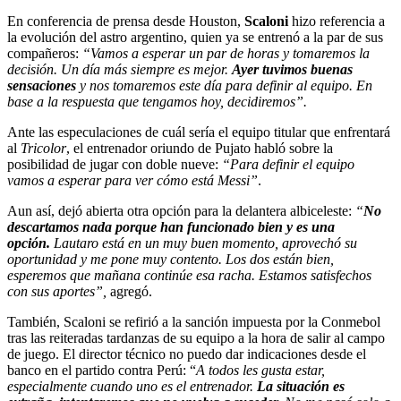
En conferencia de prensa desde Houston,
Scaloni
hizo referencia a
la evolución del astro argentino, quien ya se entrenó a la par de sus
compañeros:
“Vamos a esperar un par de horas y tomaremos la
decisión. Un día más siempre es mejor.
Ayer tuvimos buenas
sensaciones
y nos tomaremos este día para definir al equipo. En
base a la respuesta que tengamos hoy, decidiremos”.
Ante las especulaciones de cuál sería el equipo titular que enfrentará
al
Tricolor
, el entrenador oriundo de Pujato habló sobre la
posibilidad de jugar con doble nueve:
“Para definir el equipo
vamos a esperar para ver cómo está Messi”
.
Aun así, dejó abierta otra opción para la delantera albiceleste:
“
N
o
descartamos nada porque han funcionado bien y es una
opción.
Lautaro está en un muy buen momento, aprovechó su
oportunidad y me pone muy contento. Los dos están bien,
esperemos que mañana continúe esa racha. Estamos satisfechos
con sus aportes”,
agregó.
También, Scaloni se refirió a la sanción impuesta por la Conmebol
tras las reiteradas tardanzas de su equipo a la hora de salir al campo
de juego. El director técnico no puedo dar indicaciones desde el
banco en el partido contra Perú: “
A todos les gusta estar,
especialmente cuando uno es el entrenador.
La situación es