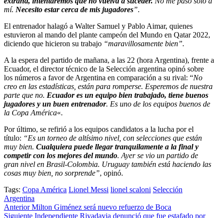
extraña, intentaremos que no vuelva a suceder.
No me pasó solo a
mí.
Necesito estar cerca de mis jugadores
”
.
El entrenador halagó a Walter Samuel y Pablo Aimar, quienes
estuvieron al mando del plante campeón del Mundo en Qatar 2022,
diciendo que hicieron su trabajo
“maravillosamente bien”.
A la espera del partido de mañana, a las 22 (hora Argentina), frente a
Ecuador, el director técnico de la Selección argentina opinó sobre
los números a favor de Argentina en comparación a su rival: “
No
creo en las estadísticas, están para romperse. Esperemos de nuestra
parte que no.
Ecuador es un equipo bien trabajado, tiene buenos
jugadores y un buen entrenador
. Es uno de los equipos buenos de
la Copa América
«.
Por último, se refirió a los equipos candidatos a la lucha por el
título:
“Es un torneo de altísimo nivel, con selecciones que están
muy bien.
Cualquiera puede llegar tranquilamente a la final y
competir con los mejores del mundo
. Ayer se vio un partido de
gran nivel en Brasil-Colombia. Uruguay también está haciendo las
cosas muy bien, no sorprende”
, opinó.
Tags:
Copa América
Lionel Messi
lionel scaloni
Selección
Argentina
Post
Anterior
Milton Giménez será nuevo refuerzo de Boca
Siguiente
Independiente Rivadavia denunció que fue estafado por