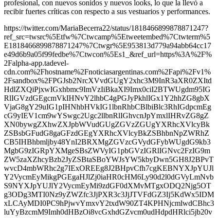
profesional, con nuevos sonidos y nuevos looks, lo que la llevó a
recibir fuertes críticas con respecto a sus vestuarios y performances.
https://twitter.com/MariaBecerra22/status/1818466899878871247?
ref_src=twsrc%5Etfw%7Ctwcamp%5Etweetembed%7Ctwterm%5
E1818466899878871247%7Ctwgr%5E953813d779a94abb64cc17
e49d6b9a05f99fedbe%7Ctwcon%5Es1_&ref_url=https%3A%2F%
2Falpha-app.tadevel-
cdn.com%2Fhostname%2Fnoticiasargentinas.com%2Fapi%2Fv1%
2Fsandbox%2FPGJsb2NrcXVvdGUgY2xhc3M9InR3aXR0ZXItd
HdlZXQiPjxwIGxhbmc9ImVzIiBkaXI9Imx0ciI2BTWUgdm95IG
RlIGVzdGEgcmVkIHNvY2lhbC4gPGJyPkhlIGx1Y2hhZG8gbX
VjaG8gY29uIG1pIHNhbHVkIG1lbnRhbCBlbiBlc3RhIGdpcmEg
cG9yIEV1cm9wYSwgc2Ugc2llbnRlIGhvcnJpYmxlIHRvZG8gZ
XN0bywgZXhwZXJpbWVudGUgZGVzZGUgYXRhcXVlcyBk
ZSBsbGFudG8gaGFzdGEgYXRhcXVlcyBkZSBhbnNpZWRhZ
CB5IHBhbmljby48YnI2BRXMgZGVzcGVydGFybWUgdG9kb3
MgbG9zIGRpYXMgeSBsZWVyIG1pbGVzIGRlIGNvc2FzIG9m
ZW5zaXZhcyBzb2JyZSBtaSBoYWJsYW5kbyDwn5GH8J2BPvT
wvcD4mbWRhc2g7IExOREEg8J2BHpvCfh7cgKEBNYXJpYUJl
Y2VycmEyMikgPGEgaHJlZj0iaHR0cHM6Ly90d2l0dGVyLmNvb
S9NYXJpYUJlY2VycmEyMi9zdGF0dXMvMTgxODQ2Njg5OT
g3ODg3MTI0Nz9yZWZfc3JjPXR3c3JjJTVFdGZ3Ij5KdWx5IDM
xLCAyMDI0PC9hPjwvYmxvY2txdW90ZT4KPHNjcmlwdCBhc3
luYyBzcmM9Imh0dHBzOi8vcGxhdGZvcm0udHdpdHRlci5jb20v