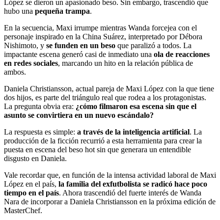
López se dieron un apasionado beso. Sin embargo, trascendió que
hubo una
pequeña trampa
.
En la secuencia, Maxi irrumpe mientras Wanda forcejea con el
personaje inspirado en la China Suárez, interpretado por Débora
Nishimoto, y
se funden en un beso
que paralizó a todos. La
impactante escena generó casi de inmediato una
ola de reacciones
en redes sociales
, marcando un hito en la relación pública de
ambos.
Daniela Christiansson, actual pareja de Maxi López con la que tiene
dos hijos, es parte del triángulo real que rodea a los protagonistas.
La pregunta obvia era:
¿cómo filmaron esa escena sin que el
asunto se convirtiera en un nuevo escándalo?
La respuesta es simple:
a través de la inteligencia artificial
. La
producción de la ficción recurrió a esta herramienta para crear la
puesta en escena del beso hot sin que generara un entendible
disgusto en Daniela.
Vale recordar que, en función de la intensa actividad laboral de Maxi
López en el país,
la familia del exfutbolista se radicó hace poco
tiempo en el país
. Ahora trascendió del fuerte interés de Wanda
Nara de incorporar a Daniela Christiansson en la próxima edición de
MasterChef.