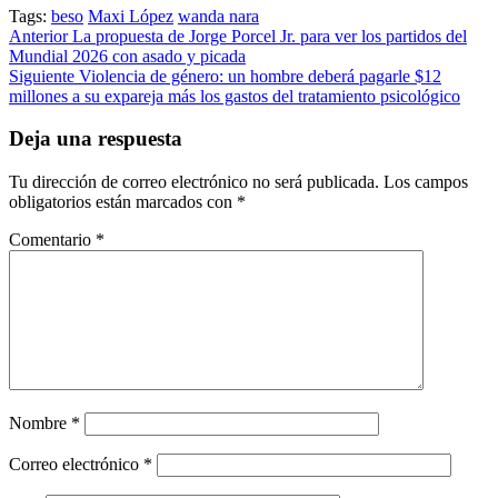
Tags:
beso
Maxi López
wanda nara
Post
Anterior
La propuesta de Jorge Porcel Jr. para ver los partidos del
Mundial 2026 con asado y picada
navigation
Siguiente
Violencia de género: un hombre deberá pagarle $12
millones a su expareja más los gastos del tratamiento psicológico
Deja una respuesta
Tu dirección de correo electrónico no será publicada.
Los campos
obligatorios están marcados con
*
Comentario
*
Nombre
*
Correo electrónico
*