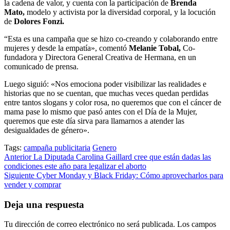
la cadena de valor, y cuenta con la participación de
Brenda
Mato,
modelo y activista por la diversidad corporal, y la locución
de
Dolores Fonzi.
“Esta es una campaña que se hizo co-creando y colaborando entre
mujeres y desde la empatía», comentó
Melanie Tobal,
Co-
fundadora y Directora General Creativa de Hermana, en un
comunicado de prensa.
Luego siguió: «Nos emociona poder visibilizar las realidades e
historias que no se cuentan, que muchas veces quedan perdidas
entre tantos slogans y color rosa, no queremos que con el cáncer de
mama pase lo mismo que pasó antes con el Día de la Mujer,
queremos que este día sirva para llamarnos a atender las
desigualdades de género».
Tags:
campaña publicitaria
Genero
Post
Anterior
La Diputada Carolina Gaillard cree que están dadas las
condiciones este año para legalizar el aborto
navigation
Siguiente
Cyber Monday y Black Friday: Cómo aprovecharlos para
vender y comprar
Deja una respuesta
Tu dirección de correo electrónico no será publicada.
Los campos