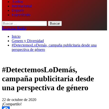
Audios
Internacional
Deporte
Espectáculo
Buscar:
Escuchar Radio
Inicio
Genero y Diversidad
#DetectemosLoDemás, campaña publicitaria desde una
perspectiva de género
#DetectemosLoDemás,
campaña publicitaria desde
una perspectiva de género
22 de octubre de 2020
¡Compartilo!