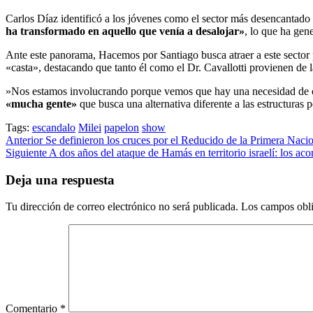
​Carlos Díaz identificó a los jóvenes como el sector más desencantad
ha transformado en aquello que venía a desalojar»
, lo que ha gen
​Ante este panorama, Hacemos por Santiago busca atraer a este secto
«casta», destacando que tanto él como el Dr. Cavallotti provienen de l
​»Nos estamos involucrando porque vemos que hay una necesidad de of
«mucha gente»
que busca una alternativa diferente a las estructuras po
Tags:
escandalo
Milei
papelon
show
Post
Anterior
Se definieron los cruces por el Reducido de la Primera Naci
Siguiente
A dos años del ataque de Hamás en territorio israelí: los aco
navigation
Deja una respuesta
Tu dirección de correo electrónico no será publicada.
Los campos obli
Comentario
*