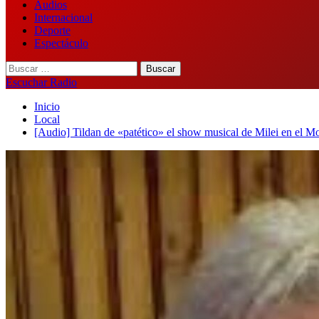
Audios
Internacional
Deporte
Espectáculo
Buscar:
Escuchar Radio
Inicio
Local
[Audio] Tildan de «patético» el show musical de Milei en el M