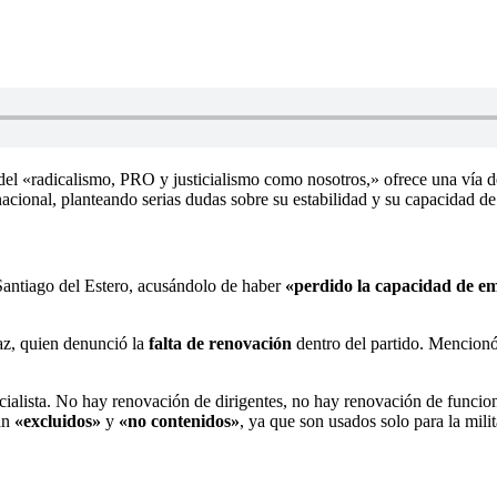
del «radicalismo, PRO y justicialismo como nosotros,» ofrece una vía de
acional, planteando serias dudas sobre su estabilidad y su capacidad de
de Santiago del Estero, acusándolo de haber
«perdido la capacidad de emo
íaz, quien denunció la
falta de renovación
dentro del partido. Mencionó
lista. No hay renovación de dirigentes, no hay renovación de funcionar
tan
«excluidos»
y
«no contenidos»
, ya que son usados solo para la milit