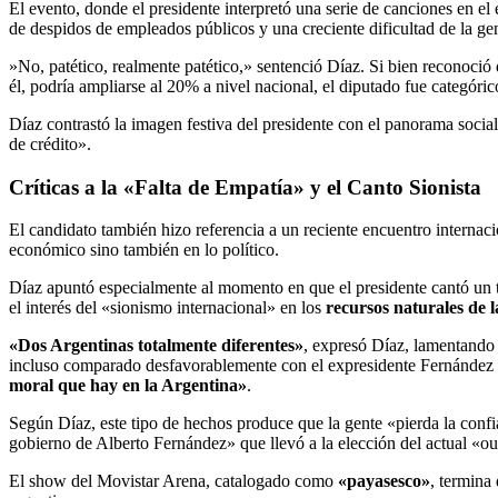
​El evento, donde el presidente interpretó una serie de canciones en e
de despidos de empleados públicos y una creciente dificultad de la gen
​»No, patético, realmente patético,» sentenció Díaz. Si bien reconoció
él, podría ampliarse al 20% a nivel nacional, el diputado fue categóri
​Díaz contrastó la imagen festiva del presidente con el panorama socia
de crédito».
​Críticas a la «Falta de Empatía» y el Canto Sionista
​El candidato también hizo referencia a un reciente encuentro internac
económico sino también en lo político.
​Díaz apuntó especialmente al momento en que el presidente cantó un t
el interés del «sionismo internacional» en los
recursos naturales de 
«Dos Argentinas totalmente diferentes»
, expresó Díaz, lamentando
incluso comparado desfavorablemente con el expresidente Fernández 
moral que hay en la Argentina»
.
​Según Díaz, este tipo de hechos produce que la gente «pierda la con
gobierno de Alberto Fernández» que llevó a la elección del actual «ou
​El show del Movistar Arena, catalogado como
«payasesco»
, termina