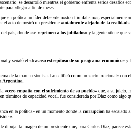
l escenario, se desarrolló mientras el gobierno enfrenta serios desafíos 
te para «llegar a fin de mes».
 que en política un líder debe «demostrar triunfalismo», especialmente 
co: el acto demostró un presidente
«totalmente alejado de la realidad»
.
l del país, donde
«se reprimen a los jubilados»
y la gente «tiene que s
ional y señaló el
«fracaso estrepitoso de su programa económico»
y 
ema de la marcha sionista. Lo calificó como un «acto irracional» con e
la Argentina
.
 la
«cero empatía con el sufrimiento de su pueblo»
que, a su juicio, 
en términos de capacidad vocal, fue considerada por Díaz como algo 
fianza en la política» en un momento donde la
corrupción
ha escalado al
tsider».
 de dibujar la imagen de un presidente que, para Carlos Díaz, parece est