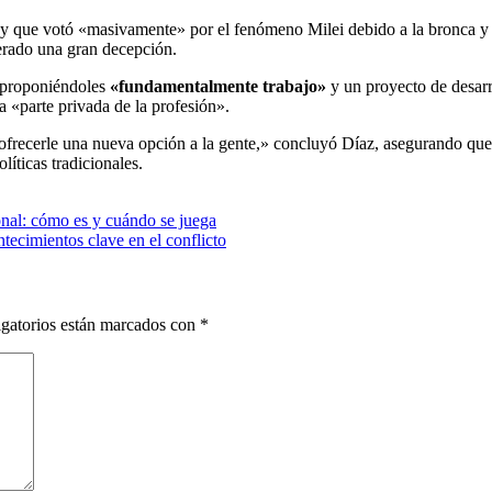
o y que votó «masivamente» por el fenómeno Milei debido a la bronca y l
erado una gran decepción.
r proponiéndoles
«fundamentalmente trabajo»
y un proyecto de desarro
a «parte privada de la profesión».
recerle una nueva opción a la gente,» concluyó Díaz, asegurando que 
líticas tradicionales.
onal: cómo es y cuándo se juega
ntecimientos clave en el conflicto
gatorios están marcados con
*