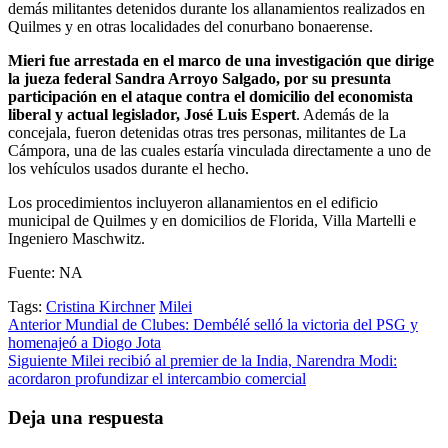
demás militantes detenidos durante los allanamientos realizados en
Quilmes y en otras localidades del conurbano bonaerense.
Mieri fue arrestada en el marco de una investigación que dirige
la jueza federal Sandra Arroyo Salgado, por su presunta
participación en el ataque contra el domicilio del economista
liberal y actual legislador, José Luis Espert
. Además de la
concejala, fueron detenidas otras tres personas, militantes de La
Cámpora, una de las cuales estaría vinculada directamente a uno de
los vehículos usados durante el hecho.
Los procedimientos incluyeron allanamientos en el edificio
municipal de Quilmes y en domicilios de Florida, Villa Martelli e
Ingeniero Maschwitz.
Fuente: NA
Tags:
Cristina Kirchner
Milei
Post
Anterior
Mundial de Clubes: Dembélé selló la victoria del PSG y
homenajeó a Diogo Jota
navigation
Siguiente
Milei recibió al premier de la India, Narendra Modi:
acordaron profundizar el intercambio comercial
Deja una respuesta