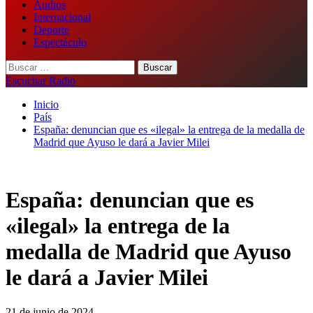
Audios
Internacional
Deporte
Espectáculo
Buscar:
Escuchar Radio
Inicio
País
España: denuncian que es «ilegal» la entrega de la medalla de
Madrid que Ayuso le dará a Javier Milei
España: denuncian que es
«ilegal» la entrega de la
medalla de Madrid que Ayuso
le dará a Javier Milei
21 de junio de 2024