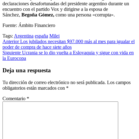
declaraciones desafortunadas del presidente argentino durante un
encuentro con el partido Vox y dirigirse a la esposa de
Sánchez,
Begoña Gómez,
como una persona «corrupta».
Fuente: Ámbito Financiero
Tags:
Argentina
españa
Milei
Post
Anterior
Los jubilados necesitan $97.000 más al mes para igualar el
poder de compra de hace siete años
navigation
Siguiente
Ucrania se lo dio vuelta a Eslovaquia y sigue con vida en
la Eurocopa
Deja una respuesta
Tu dirección de correo electrónico no será publicada.
Los campos
obligatorios están marcados con
*
Comentario
*