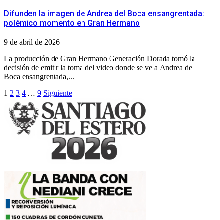
Difunden la imagen de Andrea del Boca ensangrentada:
polémico momento en Gran Hermano
9 de abril de 2026
La producción de Gran Hermano Generación Dorada tomó la
decisión de emitir la toma del video donde se ve a Andrea del
Boca ensangrentada,...
Paginación
1
2
3
4
…
9
Siguiente
de
entradas