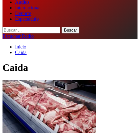
Audios
Internacional
Deporte
Espectáculo
Buscar:
Escuchar Radio
Inicio
Caida
Caida