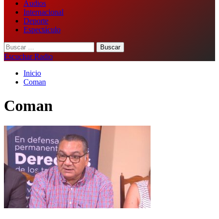
Audios
Internacional
Deporte
Espectáculo
Buscar:
Escuchar Radio
Inicio
Coman
Coman