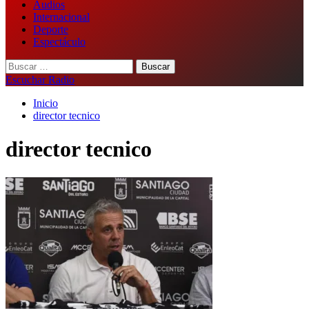
Audios
Internacional
Deporte
Espectáculo
Buscar:
Escuchar Radio
Inicio
director tecnico
director tecnico