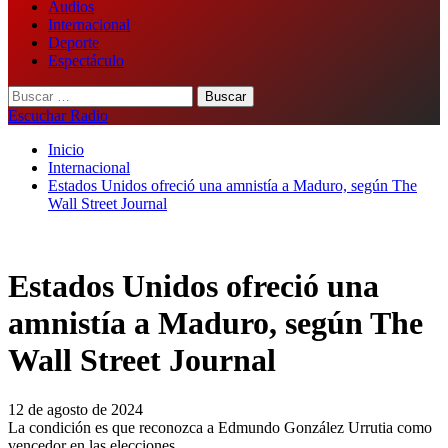
Audios
Internacional
Deporte
Espectáculo
Buscar:
Escuchar Radio
Inicio
Internacional
Estados Unidos ofreció una amnistía a Maduro, según The
Wall Street Journal
Estados Unidos ofreció una
amnistía a Maduro, según The
Wall Street Journal
12 de agosto de 2024
La condición es que reconozca a Edmundo González Urrutia como
vencedor en las elecciones.