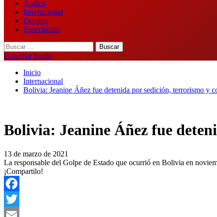
Audios
Internacional
Deporte
Espectáculo
Buscar:
Escuchar Radio
Inicio
Internacional
Bolivia: Jeanine Áñez fue detenida por sedición, terrorismo y c
Bolivia: Jeanine Áñez fue deteni
13 de marzo de 2021
La responsable del Golpe de Estado que ocurrió en Bolivia en noviembr
¡Compartilo!
Facebook
Twitter