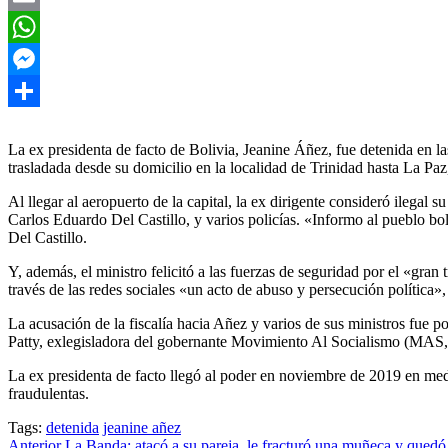
Email
WhatsApp
Messenger
Compartir
La ex presidenta de facto de Bolivia, Jeanine Áñez, fue detenida en l
trasladada desde su domicilio en la localidad de Trinidad hasta La Paz,
Al llegar al aeropuerto de la capital, la ex dirigente consideró ilegal s
Carlos Eduardo Del Castillo, y varios policías. «Informo al pueblo bo
Del Castillo.
Y, además, el ministro felicitó a las fuerzas de seguridad por el «gran 
través de las redes sociales «un acto de abuso y persecución política
La acusación de la fiscalía hacia Añez y varios de sus ministros fue p
Patty, exlegisladora del gobernante Movimiento Al Socialismo (MAS, i
La ex presidenta de facto llegó al poder en noviembre de 2019 en med
fraudulentas.
Tags:
detenida
jeanine añez
Anterior
La Banda: atacó a su pareja, le fracturó una muñeca y quedó