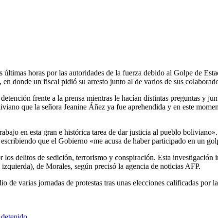
as últimas horas por las autoridades de la fuerza debido al Golpe de E
 en donde un fiscal pidió su arresto junto al de varios de sus colaborador
u detención frente a la prensa mientras le hacían distintas preguntas y jun
liviano que la señora Jeanine Áñez ya fue aprehendida y en este moment
trabajo en esta gran e histórica tarea de dar justicia al pueblo boliviano
», escribiendo que el Gobierno «me acusa de haber participado en un go
or los delitos de sedición, terrorismo y conspiración. Esta investigació
zquierda), de Morales, según precisó la agencia de noticias AFP.
io de varias jornadas de protestas tras unas elecciones calificadas po
 detenido